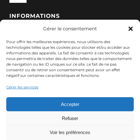
Navigation
Qui sommes-nous ?
INFORMATIONS
Gérer le consentement
Toggle
Nos formations
Navigation
Pour offrir les meilleures expériences, nous utilisons des
Politique de cookies (UE)
CONTACT
technologies telles que les cookies pour stocker et/ou accéder aux
informations des appareils. Le fait de consentir à ces technologies
Nos sessions
nous permettra de traiter des données telles que le comportement
7, rue de Marigné-Peuton – 53200 Château-
de navigation ou les ID uniques sur ce site. Le fait de ne pas
Mentions légales
consentir ou de retirer son consentement peut avoir un effet
Gontier
négatif sur certaines caractéristiques et fonctions.
Ressources
02 85 40 10 22
Gérer les services
Politique de confidentialité des données (RGPD)
contact@adx-formation.com
Contact
Accepter
Comment financer votre formation
Refuser
Voir les préférences
© Copyright 2024 ADX Formation | Tous droits réservés