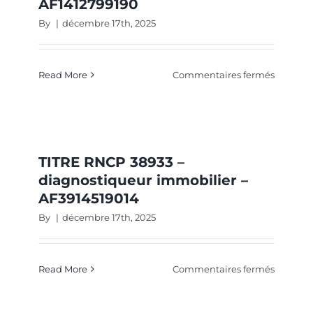
AF1412799190
AF02391
By
|
décembre 17th, 2025
sur
Read More
Commentaires fermés
TITRE
RNCP
38933
–
diagnos
TITRE RNCP 38933 –
immobil
diagnostiqueur immobilier –
–
AF3914519014
AF14127
By
|
décembre 17th, 2025
sur
Read More
Commentaires fermés
TITRE
RNCP