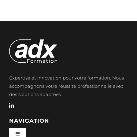
38933
–
diagnos
immobil
–
AF39145
Expertise et innovation pour votre formation. Nous
accompagnons votre réussite professionnelle avec
des solutions adaptées.
NAVIGATION
Toggle