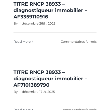
diagnos
TITRE RNCP 38933 –
immobil
diagnostiqueur immobilier –
–
AF3359110916
AF04774
By
|
décembre 26th, 2025
sur
Read More
Commentaires fermés
TITRE
RNCP
38933
–
diagnos
TITRE RNCP 38933 –
immobil
diagnostiqueur immobilier –
–
AF7101389790
AF33591
By
|
décembre 17th, 2025
sur
Read More
Commentaires fermés