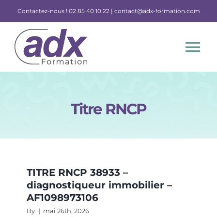
Skip
Contactez-nous !
02 85 40 10 22 |
contact@adx-formation.com
to
content
Tog
Nav
Nos formations et certifications
Titre RNCP
Financement
TITRE RNCP 38933 –
diagnostiqueur immobilier –
AF1098973106
By
|
mai 26th, 2026