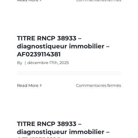
TITRE
RNCP
38933
–
diagnos
TITRE RNCP 38933 –
immobil
diagnostiqueur immobilier –
–
AF0239114381
AF71013
By
|
décembre 17th, 2025
sur
Read More
Commentaires fermés
TITRE
RNCP
38933
–
diagnos
TITRE RNCP 38933 –
immobil
diagnostiqueur immobilier –
–