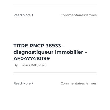
sur
Read More
Commentaires fermés
TITRE
RNCP
38933
–
diagnos
TITRE RNCP 38933 –
immobil
diagnostiqueur immobilier –
–
AF0477410199
AF10989
By
|
mars 16th, 2026
sur
Read More
Commentaires fermés
TITRE
RNCP
38933
–