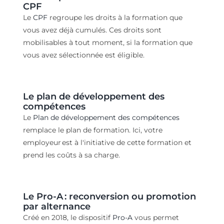
CPF
Le
CPF
regroupe les
droits à la formation
que
vous avez
déjà
cumulé
s
. Ces droits sont
m
obilisable
s
à tout moment
,
si la
formation que
vous avez
sélectionnée
est
éligible
.
Le plan de développement des
compétences
Le
Plan de développement des compétences
remplace le p
lan de formation. Ici,
votre
employeur
est à l'initiative de cette formation
et
prend les coûts à sa charge.
Le
Pro-
A
: r
econversion ou promotion
par alternance
Créé
e
n 2018, le
dispositif
Pro-A
vous
permet