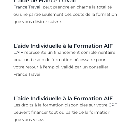
L’a
ide de
France Travail
France
T
ravail
peut
prend
re
en charge
la totalité
ou une partie seulement
des coûts de la formation
que vous désirez suivre.
L’a
ide Individuelle à la Formation
AIF
L'AIF
représente
un
f
inancement complémentaire
pour un
besoin
de formation
nécessaire pour
votre retour à l'emploi,
validé par un conseiller
France Travail
.
L’a
ide Individuelle à la Formation
AIF
Les droits à la formation disponibles sur votre
CPF
peuvent
financer tout ou partie
de la
formation
que vous visez.