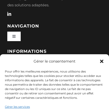
des solutions adaptées.
NAVIGATION
Toggle
Navigation
Qui sommes-nous ?
INFORMATIONS
Gérer le consentement
Toggle
Nos formations
Navigation
Pour offrir les meilleures expériences, nous utilisons des
Politique de cookies (UE)
CONTACT
technologies telles que les cookies pour stocker et/ou accéder aux
informations des appareils. Le fait de consentir à ces technologies
Nos sessions
nous permettra de traiter des données telles que le comportement
7, rue de Marigné-Peuton – 53200 Château-
de navigation ou les ID uniques sur ce site. Le fait de ne pas
Mentions légales
consentir ou de retirer son consentement peut avoir un effet
Gontier
négatif sur certaines caractéristiques et fonctions.
Ressources
02 85 40 10 22
Gérer les services
Politique de confidentialité des données (RGPD)
contact@adx-formation.com