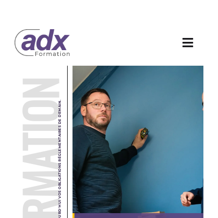
Skip
to
content
Toggl
Navig
Politique de cookies (UE)
FORMATION
ANTICIPEZ DÈS AUJOURD'HUI VOS OBLIGATIONS RÉGLEMENTAIRES DE DEMAIN.
Mentions légales
Politique de confidentialité des données (RGPD)
Comment financer votre formation