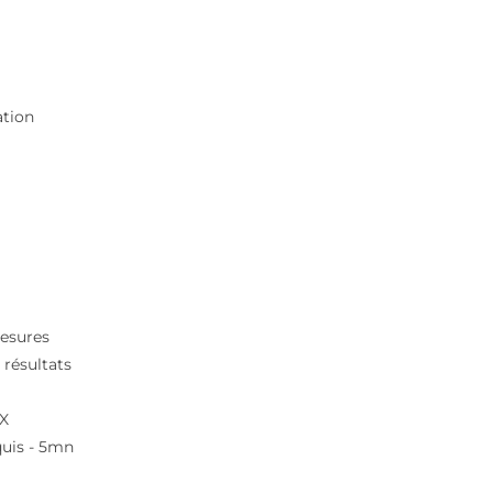
ation
mesures
 résultats
 X
quis - 5mn