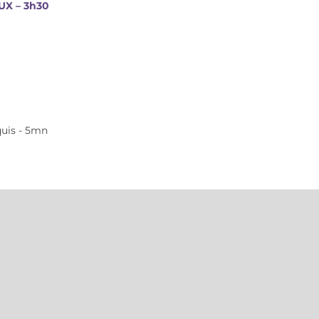
X – 3h30
quis - 5mn