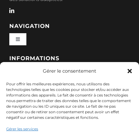
NAVIGATION
Toggle
Navigation
Qui sommes-nous ?
INFORMATIONS
Gérer le consentement
Toggle
Nos formations
Navigation
Pour offrir les meilleures expériences, nous utilisons des
Politique de cookies (UE)
CONTACT
technologies telles que les cookies pour stocker et/ou accéder aux
informations des appareils. Le fait de consentir à ces technologies
Nos sessions
nous permettra de traiter des données telles que le comportement
7, rue de Marigné-Peuton – 53200 Château-
de navigation ou les ID uniques sur ce site. Le fait de ne pas
Mentions légales
consentir ou de retirer son consentement peut avoir un effet
Gontier
négatif sur certaines caractéristiques et fonctions.
Ressources
02 85 40 10 22
Gérer les services
Politique de confidentialité des données (RGPD)
contact@adx-formation.com