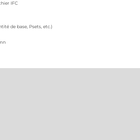
hier IFC
ité de base, Psets, etc.)
5mn