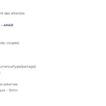
nt des attentes
 – 4H40
onds, coupes)
currence/type/partagé)
x
es externes
quis – 15mn