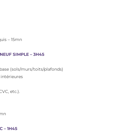
quis – 15mn
NEUF SIMPLE – 3H45
base (sols/murs/toits/plafonds)
 intérieures
VC, etc.).
5mn
C – 1H45