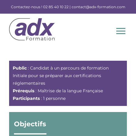
Skip
Contactez-nous !
02 85 40 10 22 |
contact@adx-formation.com
to
content
Tog
Nav
Nos formations et certifications
Public
: Candidat à un parcours de formation
Financement
Initiale pour se préparer aux certifications
réglementaires
Prérequis
: Maîtrise de la langue Française
Participants
: 1 personne
Objectifs