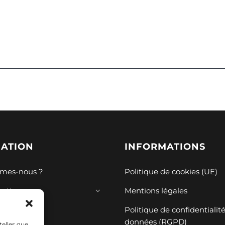
GATION
INFORMATIONS
mes-nous ?
Politique de cookies (UE)
mations
Mentions légales
ions
Politique de confidentialit
données (RGPD)
telles que