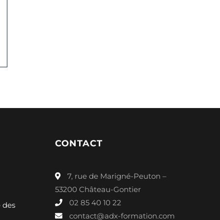
CONTACT
7, rue de Marigné-Peuton –
53200 Château-Gontier
02 85 40 10 22
é des
contact@adx-formation.com