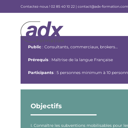
Skip
Contactez-nous !
02 85 40 10 22 |
contact@adx-formation.co
to
content
Public
: Consultants, commerciaux, brokers…
Prérequis
: Maîtrise de la langue Française
Participants
: 5 personnes minimum à 10 perso
Objectifs
I. Connaître les subventions mobilisables pour le