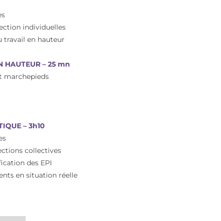
es
ction individuelles
 travail en hauteur
N HAUTEUR – 25 mn
 et marchepieds
IQUE – 3h10
es
ections collectives
ification des EPI
ents en situation réelle