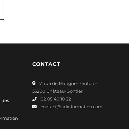
CONTACT
7, rue de Marigné-Peuton –
53200 Château-Gontier
02 85 40 10 22
é des
contact@adx-formation.com
ormation