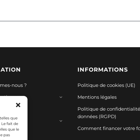
GATION
INFORMATIONS
mes-nous ?
Politique de cookies (UE)
mations
Mentions légales
ions
Politique de confidentialit
données (RGPD)
telles que
ces
Le fait de
Comment financer votre f
lles que le
ne pas