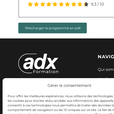
9,3
/
10
Télécharger le programme en pdf
NAVI
Qui som
Nos for
Gérer le consentement
Expertise et innovation pour votre
Nos sess
formation. Nous accompagnons
Pour offrir les meilleures expériences, nous utilisons des technologies 
Ressour
votre réussite professionnelle avec
les cookies pour stocker et/ou accéder aux informations des appareils. 
consentir à ces technologies nous permettra de traiter des données te
des solutions adaptées.
Contact
comportement de navigation ou les ID uniques sur ce site. Le fait de 