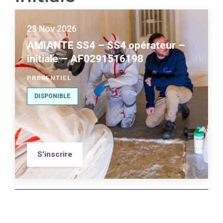
23 Nov 2026
AMIANTE SS4 – SS4 opérateur –
initiale – AF0291516198
PRESENTIEL
DISPONIBLE
S'inscrire