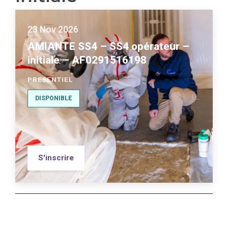
23 Nov 2026
AMIANTE SS4 – SS4 opérateur –
initiale – AF0291516198
PRESENTIEL
DISPONIBLE
S'inscrire