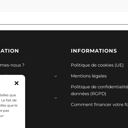
GATION
INFORMATIONS
mes-nous ?
Politique de cookies (UE)
mations
Mentions légales
ions
Politique de confidentialit
données (RGPD)
telles que
ces
Le fait de
Comment financer votre f
lles que le
ne pas
sur