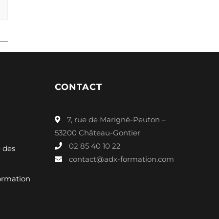
CONTACT
7, rue de Marigné-Peuton –
53200 Château-Gontier
02 85 40 10 22
é des
contact@adx-formation.com
ormation