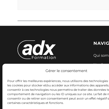
NAVI
Qui som
Nos for
Gérer le consentement
Expertise et innovation pour votre
Nos sess
formation. Nous accompagnons
Pour offrir les meilleures expériences, nous utilisons des technologies 
Ressour
votre réussite professionnelle avec
les cookies pour stocker et/ou accéder aux informations des appareils. 
consentir à ces technologies nous permettra de traiter des données te
des solutions adaptées.
Contact
comportement de navigation ou les ID uniques sur ce site. Le fait de 
consentir ou de retirer son consentement peut avoir un effet négatif 
certaines caractéristiques et fonctions.