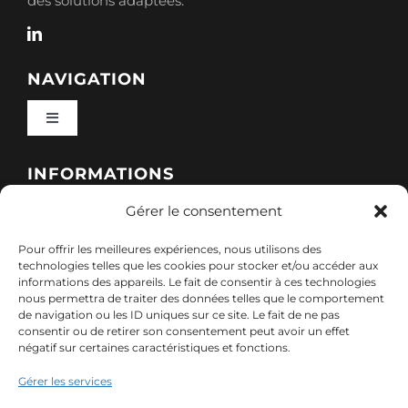
des solutions adaptées.
NAVIGATION
Toggle
Navigation
Qui sommes-nous ?
INFORMATIONS
Gérer le consentement
Toggle
Nos formations
Navigation
Pour offrir les meilleures expériences, nous utilisons des
Politique de cookies (UE)
CONTACT
technologies telles que les cookies pour stocker et/ou accéder aux
informations des appareils. Le fait de consentir à ces technologies
Nos sessions
nous permettra de traiter des données telles que le comportement
7, rue de Marigné-Peuton – 53200 Château-
de navigation ou les ID uniques sur ce site. Le fait de ne pas
Mentions légales
consentir ou de retirer son consentement peut avoir un effet
Gontier
négatif sur certaines caractéristiques et fonctions.
Ressources
02 85 40 10 22
Gérer les services
Politique de confidentialité des données (RGPD)
contact@adx-formation.com