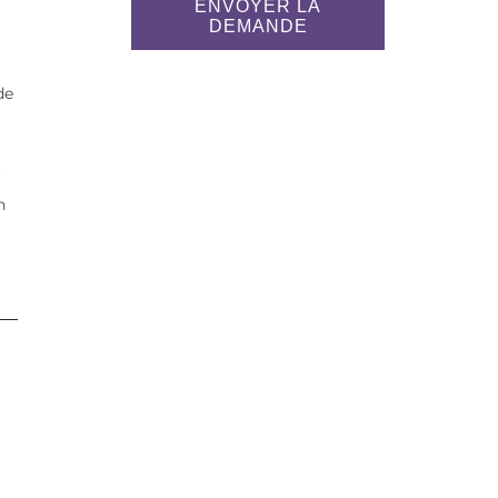
ENVOYER LA
DEMANDE
de
r
n