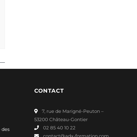
CONTACT
7, rue de Marigné-Peuton –
53200 Château-Gontier
02 85 40 10 22
é des
contact@adx-formation.com