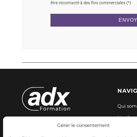
être recontacté à des fins commerciales (*)
ENVOY
NAVI
Qui som
Nos for
Gérer le consentement
Expertise et innovation pour votre
Nos sess
formation. Nous accompagnons