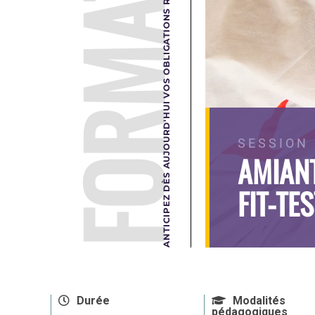
FORMATION
ANTICIPEZ DÈS AUJOURD'HUI VOS OBLIGATIONS RÉGLEMENTAIRES DE DEMAIN.
SESSION 
AMIANT
FIT-TE
Durée
Modalités
pédagogiques