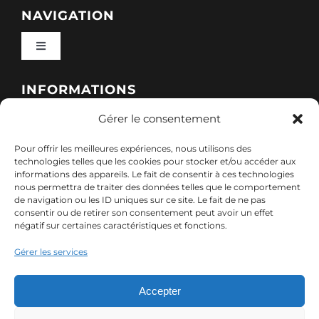
NAVIGATION
Toggle
Navigation
Qui sommes-nous ?
INFORMATIONS
Gérer le consentement
Toggle
Nos formations
Navigation
Pour offrir les meilleures expériences, nous utilisons des
Politique de cookies (UE)
CONTACT
technologies telles que les cookies pour stocker et/ou accéder aux
informations des appareils. Le fait de consentir à ces technologies
Nos sessions
nous permettra de traiter des données telles que le comportement
7, rue de Marigné-Peuton – 53200 Château-
de navigation ou les ID uniques sur ce site. Le fait de ne pas
Mentions légales
consentir ou de retirer son consentement peut avoir un effet
Gontier
négatif sur certaines caractéristiques et fonctions.
Ressources
02 85 40 10 22
Gérer les services
Politique de confidentialité des données (RGPD)
contact@adx-formation.com
Contact
Accepter
Comment financer votre formation