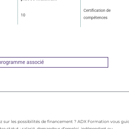
Certification de
10
compétences
 programme associé
z sur les possibilités de financement ? ADX Formation vous gui
votre statut : salarié, demandeur d’emploi, indépendant ou