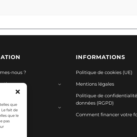
GATION
INFORMATIONS
mes-nous ?
Politique de cookies (UE)
mations
Mentions légales
ions
Politique de confidentialit
données (RGPD)
telles que
ces
Le fait de
Comment financer votre f
lles que le
ne pas
sur