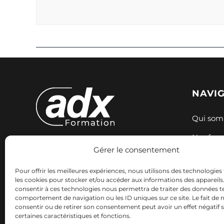
NAVI
Qui som
Nos for
Gérer le consentement
Expertise et innovation pour votre
Nos sess
formation. Nous accompagnons
Pour offrir les meilleures expériences, nous utilisons des technologies 
Ressour
votre réussite professionnelle avec
les cookies pour stocker et/ou accéder aux informations des appareils. 
consentir à ces technologies nous permettra de traiter des données te
des solutions adaptées.
Contact
comportement de navigation ou les ID uniques sur ce site. Le fait de 
consentir ou de retirer son consentement peut avoir un effet négatif 
certaines caractéristiques et fonctions.