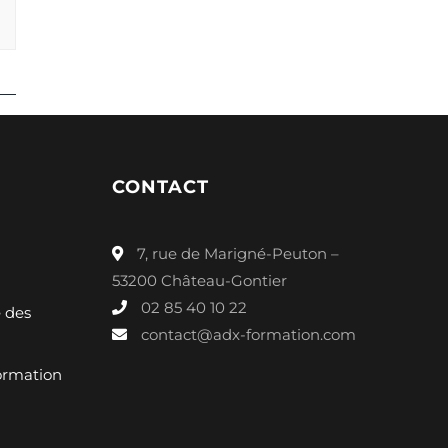
CONTACT
7, rue de Marigné-Peuton –
53200 Château-Gontier
02 85 40 10 22
é des
contact@adx-formation.com
ormation