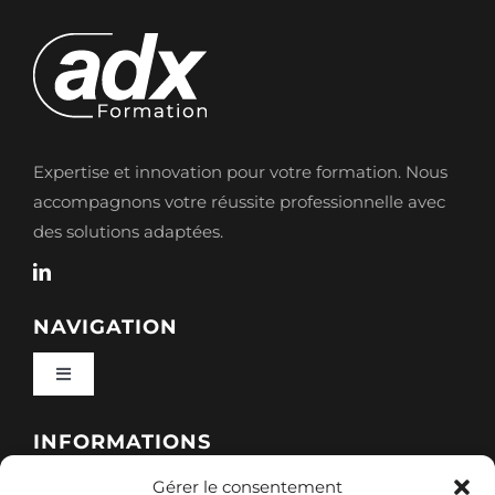
Expertise et innovation pour votre formation. Nous
accompagnons votre réussite professionnelle avec
des solutions adaptées.
NAVIGATION
Toggle
Navigation
Qui sommes-nous ?
INFORMATIONS
Gérer le consentement