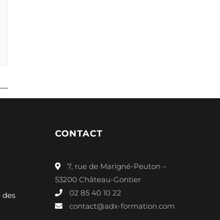
CONTACT
7, rue de Marigné-Peuton –
53200 Château-Gontier
02 85 40 10 22
é des
contact@adx-formation.com