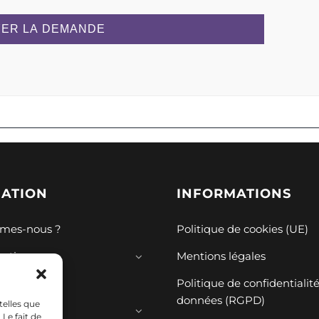
ER LA DEMANDE
GATION
INFORMATIONS
mes-nous ?
Politique de cookies (UE)
mations
Mentions légales
ions
Politique de confidentialit
données (RGPD)
telles que
ces
Le fait de