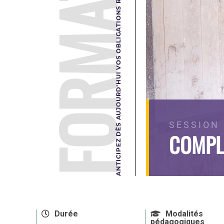
FORMATION
ANTICIPEZ DÈS AUJOURD'HUI VOS OBLIGATIONS RÉGLEMENTAIRES DE DEMAIN.
SESSION 
COMPL
Durée
Modalités
pédagogiques