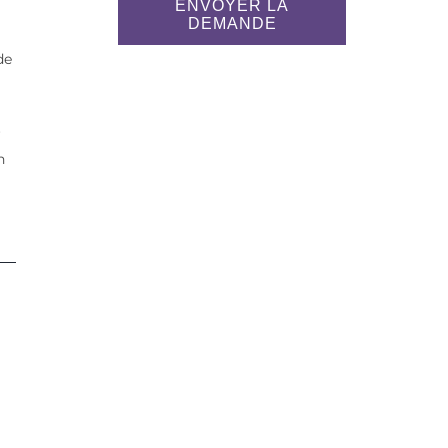
ENVOYER LA
DEMANDE
de
r
n