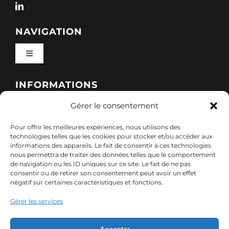
NAVIGATION
Toggle
Navigation
Qui sommes-nous ?
INFORMATIONS
Gérer le consentement
Toggle
Nos formations
Navigation
Pour offrir les meilleures expériences, nous utilisons des
Politique de cookies (UE)
CONTACT
technologies telles que les cookies pour stocker et/ou accéder aux
informations des appareils. Le fait de consentir à ces technologies
Nos sessions
nous permettra de traiter des données telles que le comportement
7, rue de Marigné-Peuton – 53200 Château-
de navigation ou les ID uniques sur ce site. Le fait de ne pas
Mentions légales
consentir ou de retirer son consentement peut avoir un effet
Gontier
négatif sur certaines caractéristiques et fonctions.
Ressources
02 85 40 10 22
Gérer les services
Politique de confidentialité des données (RGPD)
contact@adx-formation.com
Contact