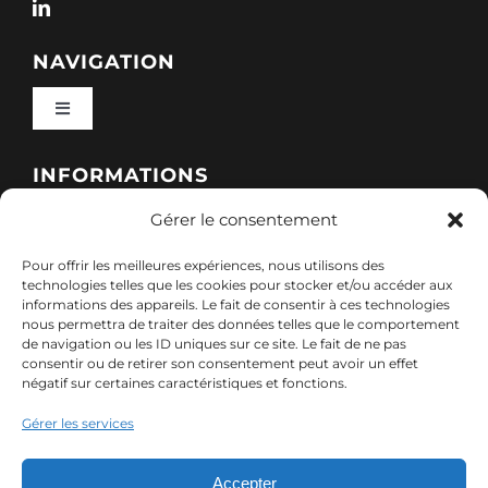
NAVIGATION
Toggle
Navigation
Qui sommes-nous ?
INFORMATIONS
Gérer le consentement
Toggle
Nos formations
Navigation
Pour offrir les meilleures expériences, nous utilisons des
Politique de cookies (UE)
CONTACT
technologies telles que les cookies pour stocker et/ou accéder aux
informations des appareils. Le fait de consentir à ces technologies
Nos sessions
nous permettra de traiter des données telles que le comportement
7, rue de Marigné-Peuton – 53200 Château-
de navigation ou les ID uniques sur ce site. Le fait de ne pas
Mentions légales
consentir ou de retirer son consentement peut avoir un effet
Gontier
négatif sur certaines caractéristiques et fonctions.
Ressources
02 85 40 10 22
Gérer les services
Politique de confidentialité des données (RGPD)
contact@adx-formation.com
Contact
Accepter