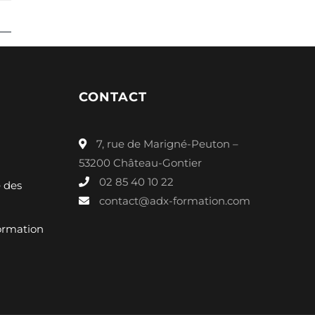
CONTACT
7, rue de Marigné-Peuton –
53200 Château-Gontier
02 85 40 10 22
é des
contact@adx-formation.com
ormation