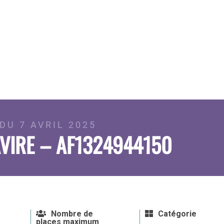
DU 7 AVRIL 2025
VIRE – AF1324944150
Nombre de
Catégorie
places maximum