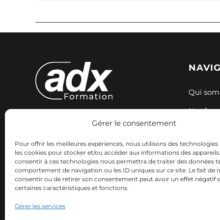
NAVI
Qui som
Nos for
Gérer le consentement
Expertise et innovation pour votre
Nos sess
formation. Nous accompagnons
Pour offrir les meilleures expériences, nous utilisons des technologies 
Ressour
votre réussite professionnelle avec
les cookies pour stocker et/ou accéder aux informations des appareils. 
consentir à ces technologies nous permettra de traiter des données te
des solutions adaptées.
Contact
comportement de navigation ou les ID uniques sur ce site. Le fait de 
consentir ou de retirer son consentement peut avoir un effet négatif 
certaines caractéristiques et fonctions.
Gérer les services