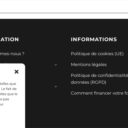
GATION
INFORMATIONS
mes-nous ?
Politique de cookies (UE)
mations
Mentions légales
ions
Politique de confidentialit
données (RGPD)
telles que
ces
Le fait de
Comment financer votre f
lles que le
ne pas
sur