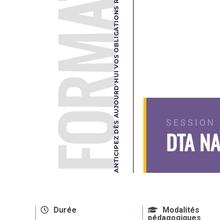
FORMATION
ANTICIPEZ DÈS AUJOURD'HUI VOS OBLIGATIONS RÉGLEMENTAIRES DE DEMAIN.
SESSION 
DTA NA
Durée
Modalités
pédagogiques