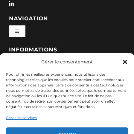
NAVIGATION
Toggle
Navigation
Qui sommes-nous ?
INFORMATIONS
Gérer le consentement
Toggle
Nos formations
Navigation
Pour offrir les meilleures expériences, nous utilisons des
Politique de cookies (UE)
CONTACT
technologies telles que les cookies pour stocker et/ou accéder aux
informations des appareils. Le fait de consentir à ces technologies
Nos sessions
nous permettra de traiter des données telles que le comportement
7, rue de Marigné-Peuton – 53200 Château-
de navigation ou les ID uniques sur ce site. Le fait de ne pas
Mentions légales
consentir ou de retirer son consentement peut avoir un effet
Gontier
négatif sur certaines caractéristiques et fonctions.
Ressources
02 85 40 10 22
Gérer les services
Politique de confidentialité des données (RGPD)
contact@adx-formation.com
Contact