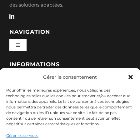
des solutions adaptées.
NAVIGATION
Toggle
Navigation
Qui sommes-nous ?
INFORMATIONS
Gérer le consentement
Toggle
Nos formations
Navigation
Pour offrir les meilleures expériences, nous utilisons des
Politique de cookies (UE)
CONTACT
technologies telles que les cookies pour stocker et/ou accéder aux
informations des appareils. Le fait de consentir à ces technologies
Nos sessions
nous permettra de traiter des données telles que le comportement
7, rue de Marigné-Peuton – 53200 Château-
de navigation ou les ID uniques sur ce site. Le fait de ne pas
Mentions légales
consentir ou de retirer son consentement peut avoir un effet
Gontier
négatif sur certaines caractéristiques et fonctions.
Ressources
02 85 40 10 22
Gérer les services
Politique de confidentialité des données (RGPD)
contact@adx-formation.com