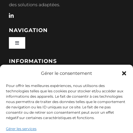
des solutions adaptées.
NAVIGATION
Toggle
Navigation
Qui sommes-nous ?
INFORMATIONS
Gérer le consentement
Toggle
Nos formations
Navigation
Pour offrir les meilleures expériences, nous utilisons des
Politique de cookies (UE)
CONTACT
technologies telles que les cookies pour stocker et/ou accéder aux
informations des appareils. Le fait de consentir à ces technologies
Nos sessions
nous permettra de traiter des données telles que le comportement
7, rue de Marigné-Peuton – 53200 Château-
de navigation ou les ID uniques sur ce site. Le fait de ne pas
Mentions légales
consentir ou de retirer son consentement peut avoir un effet
Gontier
négatif sur certaines caractéristiques et fonctions.
Ressources
02 85 40 10 22
Gérer les services
Politique de confidentialité des données (RGPD)
contact@adx-formation.com