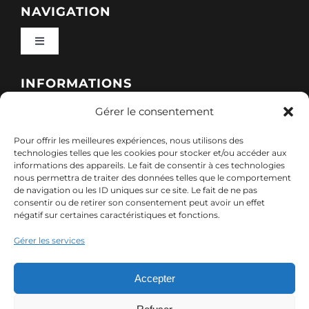
NAVIGATION
Toggle
Navigation
Qui sommes-nous ?
INFORMATIONS
Gérer le consentement
Toggle
Nos formations
Navigation
Pour offrir les meilleures expériences, nous utilisons des
Politique de cookies (UE)
CONTACT
technologies telles que les cookies pour stocker et/ou accéder aux
informations des appareils. Le fait de consentir à ces technologies
Nos sessions
nous permettra de traiter des données telles que le comportement
7, rue de Marigné-Peuton – 53200 Château-
de navigation ou les ID uniques sur ce site. Le fait de ne pas
Mentions légales
consentir ou de retirer son consentement peut avoir un effet
Gontier
négatif sur certaines caractéristiques et fonctions.
Ressources
02 85 40 10 22
Gérer les services
Politique de confidentialité des données (RGPD)
contact@adx-formation.com
Contact
Accepter
Comment financer votre formation