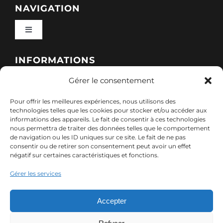
NAVIGATION
Toggle
Navigation
Qui sommes-nous ?
INFORMATIONS
Gérer le consentement
Toggle
Nos formations
Navigation
Pour offrir les meilleures expériences, nous utilisons des
Politique de cookies (UE)
CONTACT
technologies telles que les cookies pour stocker et/ou accéder aux
informations des appareils. Le fait de consentir à ces technologies
Nos sessions
nous permettra de traiter des données telles que le comportement
7, rue de Marigné-Peuton – 53200 Château-
de navigation ou les ID uniques sur ce site. Le fait de ne pas
Mentions légales
consentir ou de retirer son consentement peut avoir un effet
Gontier
négatif sur certaines caractéristiques et fonctions.
Ressources
02 85 40 10 22
Gérer les services
Politique de confidentialité des données (RGPD)
contact@adx-formation.com
Contact
Accepter
Comment financer votre formation