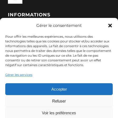
Toggle
Navigation
Qui sommes-nous ?
INFORMATIONS
Gérer le consentement
Toggle
Nos formations
Navigation
Pour offrir les meilleures expériences, nous utilisons des
Politique de cookies (UE)
CONTACT
technologies telles que les cookies pour stocker et/ou accéder aux
informations des appareils. Le fait de consentir à ces technologies
Nos sessions
nous permettra de traiter des données telles que le comportement
7, rue de Marigné-Peuton – 53200 Château-
de navigation ou les ID uniques sur ce site. Le fait de ne pas
Mentions légales
consentir ou de retirer son consentement peut avoir un effet
Gontier
négatif sur certaines caractéristiques et fonctions.
Ressources
02 85 40 10 22
Gérer les services
Politique de confidentialité des données (RGPD)
contact@adx-formation.com
Contact
Accepter
Comment financer votre formation
Refuser
Voir les préférences
© Copyright 2024 ADX Formation | Tous droits réservés