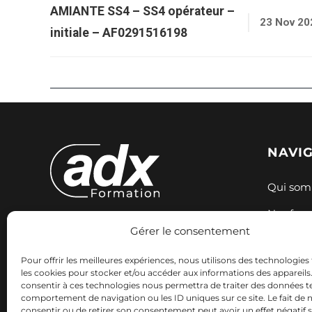
AMIANTE SS4 – SS4 opérateur –
23 Nov 20
initiale – AF0291516198
NAVI
Qui som
Nos for
Gérer le consentement
Expertise et innovation pour votre
Nos sess
formation. Nous accompagnons
Pour offrir les meilleures expériences, nous utilisons des technologies 
Ressour
votre réussite professionnelle avec
les cookies pour stocker et/ou accéder aux informations des appareils. 
consentir à ces technologies nous permettra de traiter des données te
des solutions adaptées.
Contact
comportement de navigation ou les ID uniques sur ce site. Le fait de 
consentir ou de retirer son consentement peut avoir un effet négatif 