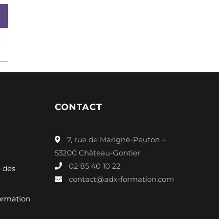
CONTACT
7, rue de Marigné-Peuton –
53200 Château-Gontier
02 85 40 10 22
é des
contact@adx-formation.com
ormation