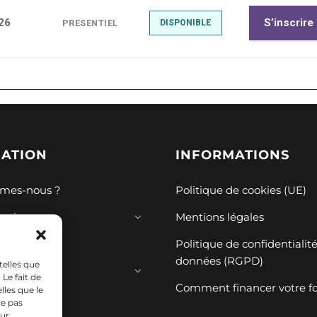
26
S’inscrire
PRESENTIEL
DISPONIBLE
GATION
INFORMATIONS
mes-nous ?
Politique de cookies (UE)
mations
Mentions légales
ions
Politique de confidentialit
données (RGPD)
telles que
ces
Le fait de
Comment financer votre f
lles que le
ne pas
sur