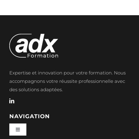
Expertise et innovation pour votre formation. Nous
accompagnons votre réussite professionnelle avec
des solutions adaptées.
NAVIGATION
Toggle
Navigation