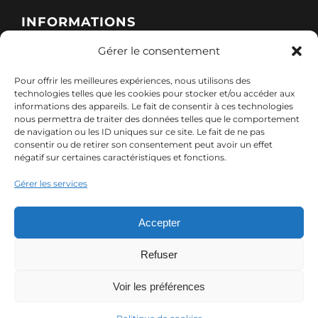
Qui sommes-nous ?
INFORMATIONS
Gérer le consentement
Toggle
Nos formations
Navigation
Pour offrir les meilleures expériences, nous utilisons des
Politique de cookies (UE)
CONTACT
technologies telles que les cookies pour stocker et/ou accéder aux
informations des appareils. Le fait de consentir à ces technologies
Nos sessions
nous permettra de traiter des données telles que le comportement
7, rue de Marigné-Peuton – 53200 Château-
de navigation ou les ID uniques sur ce site. Le fait de ne pas
Mentions légales
consentir ou de retirer son consentement peut avoir un effet
Gontier
négatif sur certaines caractéristiques et fonctions.
Ressources
02 85 40 10 22
Gérer les services
Politique de confidentialité des données (RGPD)
contact@adx-formation.com
Contact
Accepter
Comment financer votre formation
Refuser
Voir les préférences
© Copyright 2024 ADX Formation | Tous droits réservés
📝 FAIRE UNE DEMANDE
📝 FAIRE UNE DEMANDE