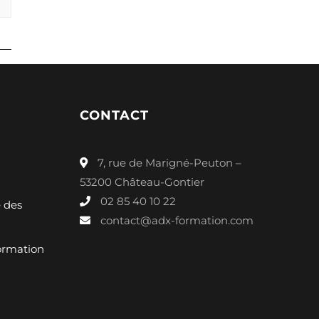
CONTACT
7, rue de Marigné-Peuton –
53200 Château-Gontier
02 85 40 10 22
é des
contact@adx-formation.com
ormation