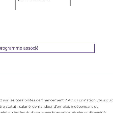
 programme associé
z sur les possibilités de financement ? ADX Formation vous gui
votre statut : salarié, demandeur d’emploi, indépendant ou
mploi ou les fonds d’assurance formation, plusieurs dispositifs