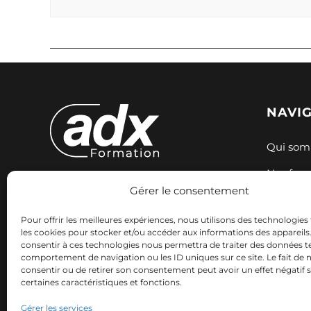
NAVI
Qui som
Nos for
Gérer le consentement
Expertise et innovation pour votre
Nos sess
formation. Nous accompagnons
Pour offrir les meilleures expériences, nous utilisons des technologies 
Ressour
votre réussite professionnelle avec
les cookies pour stocker et/ou accéder aux informations des appareils. 
consentir à ces technologies nous permettra de traiter des données te
des solutions adaptées.
Contact
comportement de navigation ou les ID uniques sur ce site. Le fait de 
consentir ou de retirer son consentement peut avoir un effet négatif 
certaines caractéristiques et fonctions.
Gérer les services