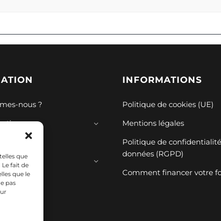
GATION
INFORMATIONS
mes-nous ?
Politique de cookies (UE)
mations
Mentions légales
ions
Politique de confidentialit
données (RGPD)
telles que
ces
Le fait de
Comment financer votre f
lles que le
ne pas
sur