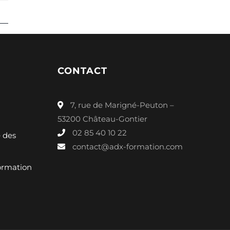
CONTACT
7, rue de Marigné-Peuton –
53200 Château-Gontier
02 85 40 10 22
é des
contact@adx-formation.com
ormation