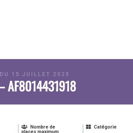
DU 15 JUILLET 2025
 – AF8014431918
Nombre de
Catégorie
places maximum