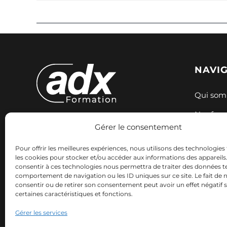
NAVI
Qui som
Nos for
Gérer le consentement
Expertise et innovation pour votre
Nos sess
formation. Nous accompagnons
Pour offrir les meilleures expériences, nous utilisons des technologies 
Ressour
votre réussite professionnelle avec
les cookies pour stocker et/ou accéder aux informations des appareils. 
consentir à ces technologies nous permettra de traiter des données te
des solutions adaptées.
Contact
comportement de navigation ou les ID uniques sur ce site. Le fait de 
consentir ou de retirer son consentement peut avoir un effet négatif 
certaines caractéristiques et fonctions.
Gérer les services