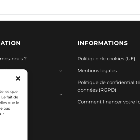
GATION
INFORMATIONS
mes-nous ?
Politique de cookies (UE)
mations
Mentions légales
ions
Politique de confidentialit
données (RGPD)
telles que
ces
Le fait de
Comment financer votre f
lles que le
ne pas
sur