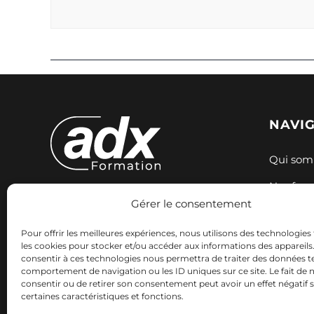
NAVI
Qui som
Nos for
Gérer le consentement
Expertise et innovation pour votre
Nos sess
formation. Nous accompagnons
Pour offrir les meilleures expériences, nous utilisons des technologies 
Ressour
votre réussite professionnelle avec
les cookies pour stocker et/ou accéder aux informations des appareils. 
consentir à ces technologies nous permettra de traiter des données te
des solutions adaptées.
Contact
comportement de navigation ou les ID uniques sur ce site. Le fait de 
consentir ou de retirer son consentement peut avoir un effet négatif 
certaines caractéristiques et fonctions.