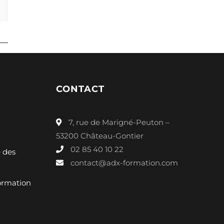
CONTACT
7, rue de Marigné-Peuton –
53200 Château-Gontier
02 85 40 10 22
é des
contact@adx-formation.com
ormation