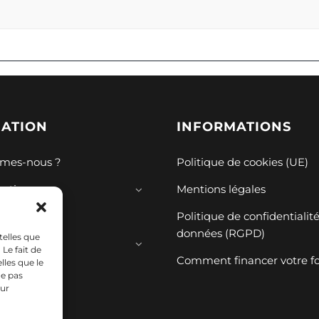
GATION
INFORMATIONS
mes-nous ?
Politique de cookies (UE)
mations
Mentions légales
ions
Politique de confidentialit
données (RGPD)
telles que
ces
Le fait de
Comment financer votre f
lles que le
ne pas
sur