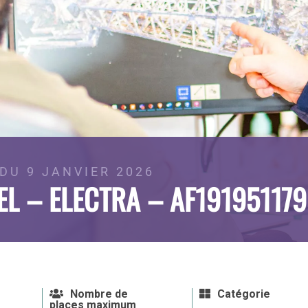
DU 9 JANVIER 2026
EL – ELECTRA – AF19195117
Nombre de
Catégorie
places maximum