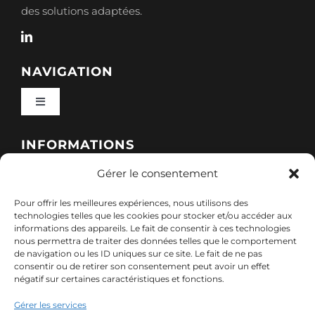
des solutions adaptées.
NAVIGATION
Toggle
Navigation
Qui sommes-nous ?
INFORMATIONS
Gérer le consentement
Toggle
Nos formations
Navigation
Pour offrir les meilleures expériences, nous utilisons des
Politique de cookies (UE)
CONTACT
technologies telles que les cookies pour stocker et/ou accéder aux
informations des appareils. Le fait de consentir à ces technologies
Nos sessions
nous permettra de traiter des données telles que le comportement
7, rue de Marigné-Peuton – 53200 Château-
de navigation ou les ID uniques sur ce site. Le fait de ne pas
Mentions légales
consentir ou de retirer son consentement peut avoir un effet
Gontier
négatif sur certaines caractéristiques et fonctions.
Ressources
02 85 40 10 22
Gérer les services
Politique de confidentialité des données (RGPD)
contact@adx-formation.com