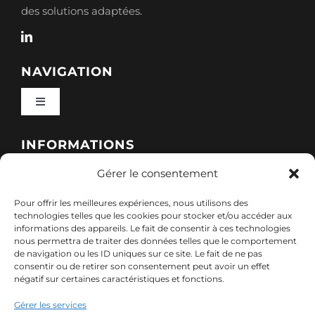
des solutions adaptées.
NAVIGATION
Toggle
Navigation
Qui sommes-nous ?
INFORMATIONS
Gérer le consentement
Toggle
Nos formations
Navigation
Pour offrir les meilleures expériences, nous utilisons des
Politique de cookies (UE)
CONTACT
technologies telles que les cookies pour stocker et/ou accéder aux
informations des appareils. Le fait de consentir à ces technologies
Nos sessions
nous permettra de traiter des données telles que le comportement
7, rue de Marigné-Peuton – 53200 Château-
de navigation ou les ID uniques sur ce site. Le fait de ne pas
Mentions légales
consentir ou de retirer son consentement peut avoir un effet
Gontier
négatif sur certaines caractéristiques et fonctions.
Ressources
02 85 40 10 22
Gérer les services
Politique de confidentialité des données (RGPD)
contact@adx-formation.com