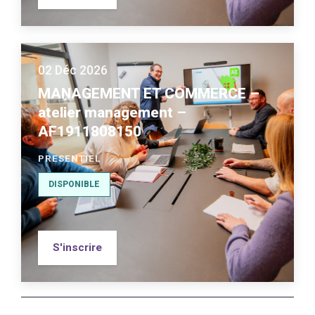
02 Déc 2026
MANAGEMENT ET COMMERCE –
atelier management –
AF1911808150
PRESENTIEL
DISPONIBLE
S'inscrire