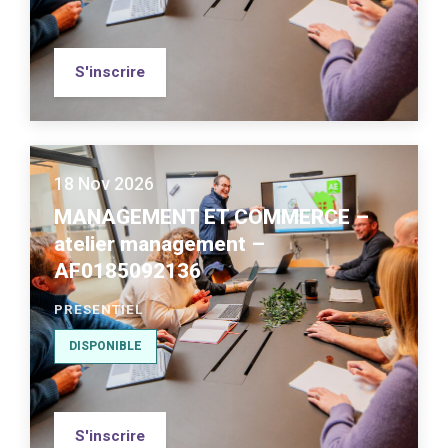
S'inscrire
18 Nov 2026
MANAGEMENT ET COMMERCE –
atelier management –
AF0185092136
PRESENTIEL
DISPONIBLE
S'inscrire