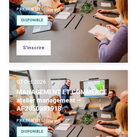
PRESENTIEL
DISPONIBLE
S'inscrire
07 Oct 2026
MANAGEMENT ET COMMERCE –
atelier management –
AF2050851918
PRESENTIEL
DISPONIBLE