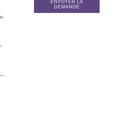
ENVOYER LA
DEMANDE
de
r
n