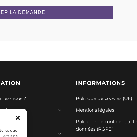
ER LA DEMANDE
GATION
INFORMATIONS
mes-nous ?
Politique de cookies (UE)
mations
Mentions légales
ions
Politique de confidentialit
données (RGPD)
telles que
ces
Le fait de