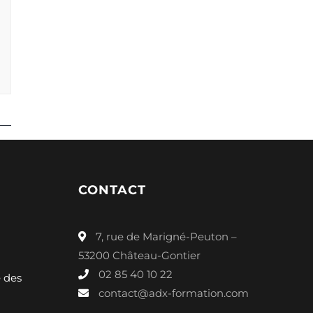
CONTACT
7, rue de Marigné-Peuton –
53200 Château-Gontier
02 85 40 10 22
é des
contact@adx-formation.com