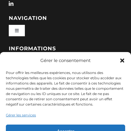
NAVIGATION
Toggle
Navigation
Qui sommes-nous ?
INFORMATIONS
Gérer le consentement
Toggle
Nos formations
Navigation
Pour offrir les meilleures expériences, nous utilisons des
Politique de cookies (UE)
CONTACT
technologies telles que les cookies pour stocker et/ou accéder aux
informations des appareils. Le fait de consentir à ces technologies
Nos sessions
nous permettra de traiter des données telles que le comportement
7, rue de Marigné-Peuton – 53200 Château-
de navigation ou les ID uniques sur ce site. Le fait de ne pas
Mentions légales
consentir ou de retirer son consentement peut avoir un effet
Gontier
négatif sur certaines caractéristiques et fonctions.
Ressources
02 85 40 10 22
Gérer les services
Politique de confidentialité des données (RGPD)
contact@adx-formation.com
Contact