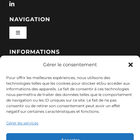
NAVIGATION
Toggle
Navigation
Qui sommes-nous ?
INFORMATIONS
Gérer le consentement
Toggle
Nos formations
Navigation
Pour offrir les meilleures expériences, nous utilisons des
Politique de cookies (UE)
CONTACT
technologies telles que les cookies pour stocker et/ou accéder aux
informations des appareils. Le fait de consentir à ces technologies
Nos sessions
nous permettra de traiter des données telles que le comportement
7, rue de Marigné-Peuton – 53200 Château-
de navigation ou les ID uniques sur ce site. Le fait de ne pas
Mentions légales
consentir ou de retirer son consentement peut avoir un effet
Gontier
négatif sur certaines caractéristiques et fonctions.
Ressources
02 85 40 10 22
Gérer les services
Politique de confidentialité des données (RGPD)
contact@adx-formation.com
Contact