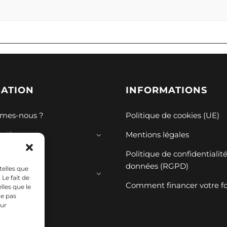
GATION
INFORMATIONS
mes-nous ?
Politique de cookies (UE)
mations
Mentions légales
ions
Politique de confidentialit
données (RGPD)
telles que
ces
Le fait de
Comment financer votre f
lles que le
ne pas
sur