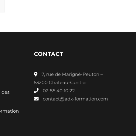
CONTACT
7, rue de Marigné-Peuton –
53200 Château-Gontier
02 85 40 10 22
é des
contact@adx-formation.com
ormation