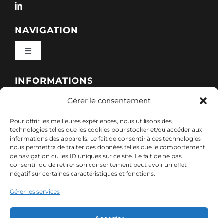
NAVIGATION
Toggle
Navigation
Qui sommes-nous ?
INFORMATIONS
Gérer le consentement
Toggle
Nos formations
Navigation
Pour offrir les meilleures expériences, nous utilisons des
Politique de cookies (UE)
CONTACT
technologies telles que les cookies pour stocker et/ou accéder aux
informations des appareils. Le fait de consentir à ces technologies
Nos sessions
nous permettra de traiter des données telles que le comportement
7, rue de Marigné-Peuton – 53200 Château-
de navigation ou les ID uniques sur ce site. Le fait de ne pas
Mentions légales
consentir ou de retirer son consentement peut avoir un effet
Gontier
négatif sur certaines caractéristiques et fonctions.
Ressources
02 85 40 10 22
Gérer les services
Politique de confidentialité des données (RGPD)
contact@adx-formation.com
Contact