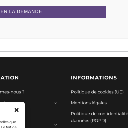
ER LA DEMANDE
GATION
INFORMATIONS
mes-nous ?
Politique de cookies (UE)
mations
Mentions légales
ions
Politique de confidentialit
données (RGPD)
telles que
ces
Le fait de