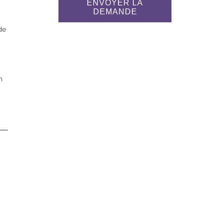
ENVOYER LA
DEMANDE
de
r
n