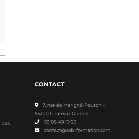
CONTACT
7, rue de Marigné-Peuton –
53200 Château-Gontier
02 85 40 10 22
é des
contact@adx-formation.com