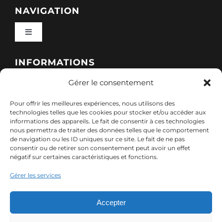
NAVIGATION
Toggle
Navigation
Qui sommes-nous ?
INFORMATIONS
Gérer le consentement
Toggle
Nos formations
Navigation
Pour offrir les meilleures expériences, nous utilisons des
Politique de cookies (UE)
CONTACT
technologies telles que les cookies pour stocker et/ou accéder aux
informations des appareils. Le fait de consentir à ces technologies
Nos sessions
nous permettra de traiter des données telles que le comportement
7, rue de Marigné-Peuton – 53200 Château-
de navigation ou les ID uniques sur ce site. Le fait de ne pas
Mentions légales
consentir ou de retirer son consentement peut avoir un effet
Gontier
négatif sur certaines caractéristiques et fonctions.
Ressources
02 85 40 10 22
Gérer les services
Politique de confidentialité des données (RGPD)
contact@adx-formation.com
Contact
Accepter
Comment financer votre formation