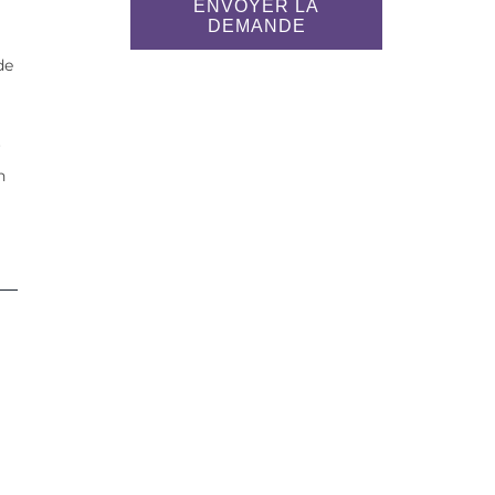
ENVOYER LA
DEMANDE
de
r
n