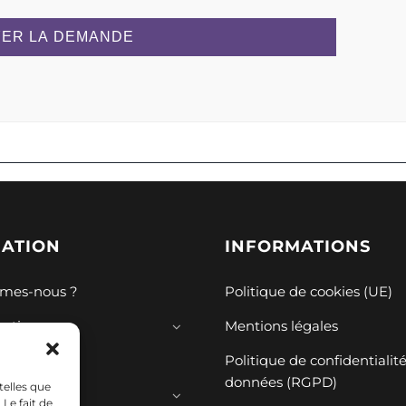
ER LA DEMANDE
GATION
INFORMATIONS
mes-nous ?
Politique de cookies (UE)
mations
Mentions légales
ions
Politique de confidentialit
données (RGPD)
telles que
ces
Le fait de