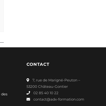
CONTACT
7, rue de Marigné-Peuton –
53200 Château-Gontier
02 85 40 10 22
é des
contact@adx-formation.com