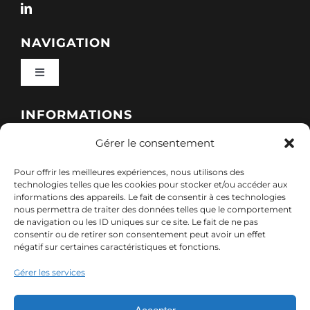
NAVIGATION
Toggle
Navigation
Qui sommes-nous ?
INFORMATIONS
Gérer le consentement
Toggle
Nos formations
Navigation
Pour offrir les meilleures expériences, nous utilisons des
Politique de cookies (UE)
CONTACT
technologies telles que les cookies pour stocker et/ou accéder aux
informations des appareils. Le fait de consentir à ces technologies
Nos sessions
nous permettra de traiter des données telles que le comportement
7, rue de Marigné-Peuton – 53200 Château-
de navigation ou les ID uniques sur ce site. Le fait de ne pas
Mentions légales
consentir ou de retirer son consentement peut avoir un effet
Gontier
négatif sur certaines caractéristiques et fonctions.
Ressources
02 85 40 10 22
Gérer les services
Politique de confidentialité des données (RGPD)
contact@adx-formation.com
Contact