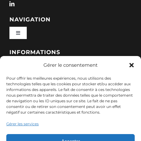
NAVIGATION
Toggle
Navigation
Qui sommes-nous ?
INFORMATIONS
Gérer le consentement
Toggle
Nos formations
Navigation
Pour offrir les meilleures expériences, nous utilisons des
Politique de cookies (UE)
CONTACT
technologies telles que les cookies pour stocker et/ou accéder aux
informations des appareils. Le fait de consentir à ces technologies
Nos sessions
nous permettra de traiter des données telles que le comportement
7, rue de Marigné-Peuton – 53200 Château-
de navigation ou les ID uniques sur ce site. Le fait de ne pas
Mentions légales
consentir ou de retirer son consentement peut avoir un effet
Gontier
négatif sur certaines caractéristiques et fonctions.
Ressources
02 85 40 10 22
Gérer les services
Politique de confidentialité des données (RGPD)
contact@adx-formation.com
Contact