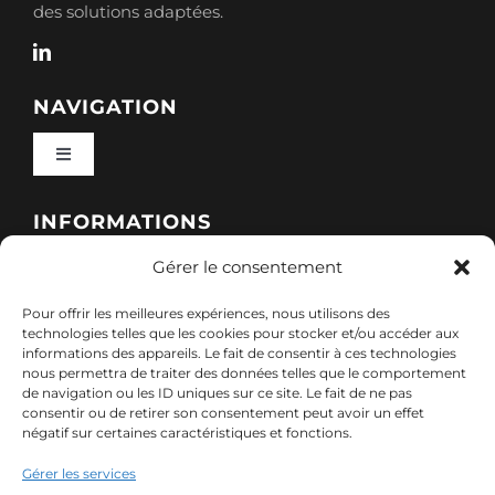
des solutions adaptées.
NAVIGATION
Toggle
Navigation
Qui sommes-nous ?
INFORMATIONS
Gérer le consentement
Toggle
Nos formations
Navigation
Pour offrir les meilleures expériences, nous utilisons des
Politique de cookies (UE)
CONTACT
technologies telles que les cookies pour stocker et/ou accéder aux
informations des appareils. Le fait de consentir à ces technologies
Nos sessions
nous permettra de traiter des données telles que le comportement
7, rue de Marigné-Peuton – 53200 Château-
de navigation ou les ID uniques sur ce site. Le fait de ne pas
Mentions légales
consentir ou de retirer son consentement peut avoir un effet
Gontier
négatif sur certaines caractéristiques et fonctions.
Ressources
02 85 40 10 22
Gérer les services
Politique de confidentialité des données (RGPD)
contact@adx-formation.com