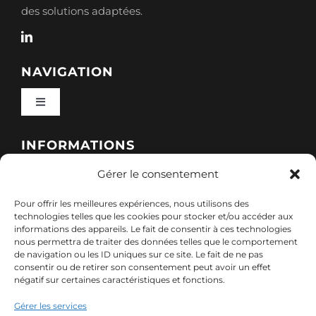
des solutions adaptées.
NAVIGATION
Toggle
Navigation
Qui sommes-nous ?
INFORMATIONS
Gérer le consentement
Toggle
Nos formations
Navigation
Pour offrir les meilleures expériences, nous utilisons des
Politique de cookies (UE)
CONTACT
technologies telles que les cookies pour stocker et/ou accéder aux
informations des appareils. Le fait de consentir à ces technologies
Nos sessions
nous permettra de traiter des données telles que le comportement
7, rue de Marigné-Peuton – 53200 Château-
de navigation ou les ID uniques sur ce site. Le fait de ne pas
Mentions légales
consentir ou de retirer son consentement peut avoir un effet
Gontier
négatif sur certaines caractéristiques et fonctions.
Ressources
02 85 40 10 22
Gérer les services
Politique de confidentialité des données (RGPD)
contact@adx-formation.com