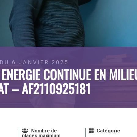
DU 6 JANVIER 2025
 ENERGIE CONTINUE EN MILI
AT – AF2110925181
Nombre de
Catégorie
places maximum