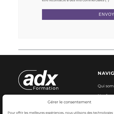
être recontacté à des fins commerciales (*)
ENVOY
NAVI
Qui som
Nos for
Gérer le consentement
Expertise et innovation pour votre
Nos sess
formation. Nous accompagnons
Pour offrir les meilleures expériences, nous utilisons des technologies 