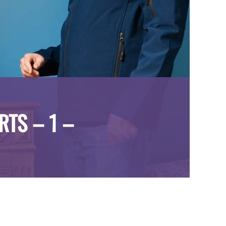
RTS – 1 –