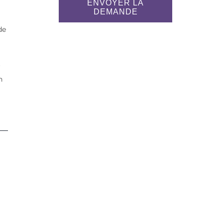
ENVOYER LA
DEMANDE
de
r
n