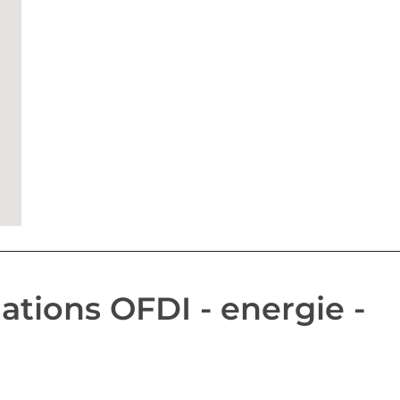
tions OFDI - energie -
1