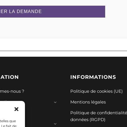
ER LA DEMANDE
GATION
INFORMATIONS
mes-nous ?
Politique de cookies (UE)
mations
Mentions légales
ions
Politique de confidentialit
données (RGPD)
telles que
ces
Le fait de