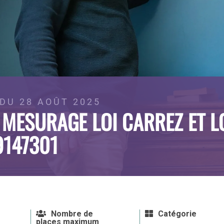
DU 28 AOÛT 2025
 MESURAGE LOI CARREZ ET L
9147301
Nombre de
Catégorie
places maximum