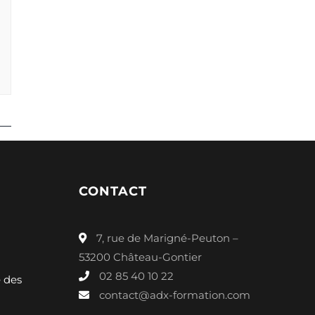
CONTACT
7, rue de Marigné-Peuton –
53200 Château-Gontier
02 85 40 10 22
é des
contact@adx-formation.com