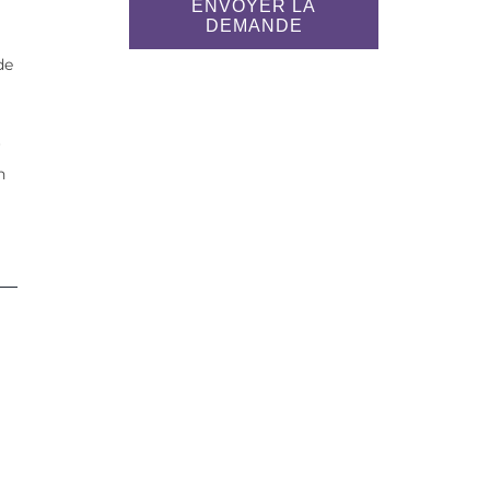
ENVOYER LA
DEMANDE
de
r
n